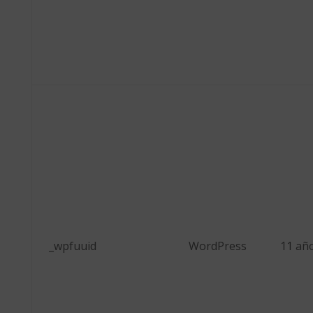
_wpfuuid
WordPress
11 añ