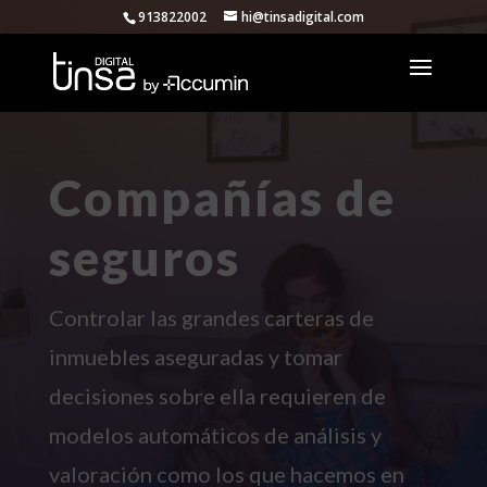
913822002
hi@tinsadigital.com
Compañías de
seguros
Controlar las grandes carteras de
inmuebles aseguradas y tomar
decisiones sobre ella requieren de
modelos automáticos de análisis y
valoración como los que hacemos en