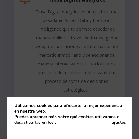
Tinsa Digital Analytics es una plataforma
basada en Smart Data y Location
Intelligence que te permite acceder de
manera online, a través de tu navegador
web, a visualizaciones de información de
mercado inmobiliario y seleccionar de
manera interactiva e intuitiva los datos
que sean de tu interés, optimizando tu
proceso de toma de decisiones
estratégicas.
Utilizamos cookies para ofrecerte la mejor experiencia
MÁS INFORMACIÓN
en nuestra web.
Puedes aprender más sobre qué cookies utilizamos o
desactivarlas en los
.
ajustes