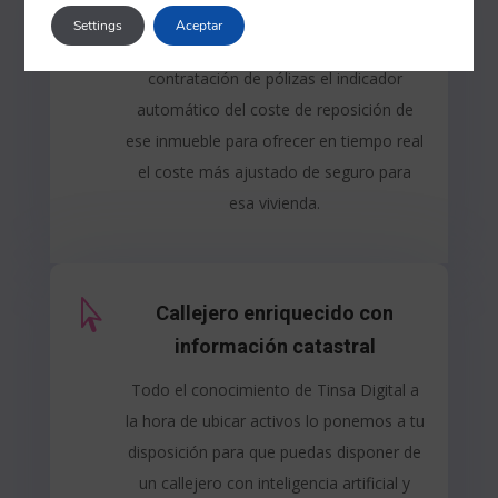

Contratación online de pólizas
Settings
Aceptar
Añade a tu modelo online de
contratación de pólizas el indicador
automático del coste de reposición de
ese inmueble para ofrecer en tiempo real
el coste más ajustado de seguro para
esa vivienda.

Callejero enriquecido con
información catastral
Todo el conocimiento de Tinsa Digital a
la hora de ubicar activos lo ponemos a tu
disposición para que puedas disponer de
un callejero con inteligencia artificial y